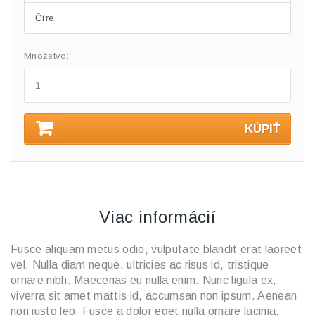
Číre
Množstvo:
KÚPIŤ
Viac informácií
Fusce aliquam metus odio, vulputate blandit erat laoreet
vel. Nulla diam neque, ultricies ac risus id, tristique
ornare nibh. Maecenas eu nulla enim. Nunc ligula ex,
viverra sit amet mattis id, accumsan non ipsum. Aenean
non justo leo. Fusce a dolor eget nulla ornare lacinia.