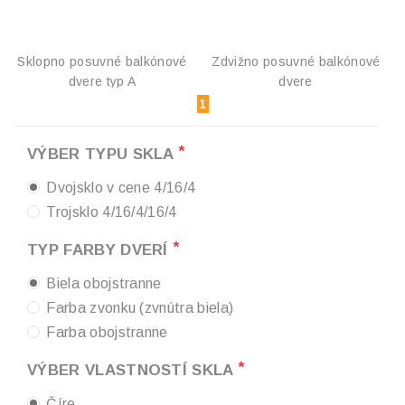
Sklopno posuvné balkónové
Zdvižno posuvné balkónové
dvere typ A
dvere
1
*
VÝBER TYPU SKLA
Dvojsklo v cene 4/16/4
Trojsklo 4/16/4/16/4
*
TYP FARBY DVERÍ
Biela obojstranne
Farba zvonku (zvnútra biela)
Farba obojstranne
*
VÝBER VLASTNOSTÍ SKLA
Číre