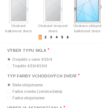
Otváravé
Otváravé terasové
Otváravo-sklopné
balkónové dvere
dvere
balkónové dvere
1
2
3
4
5
6
*
VÝBER TYPU SKLA
Dvojsklo v cene 4/16/4
Trojsklo 4/16/4/16/4
*
TYP FARBY VCHODOVÝCH DVERÍ
Biela obojstranne
Farba zvonku (zvnútra biela)
Farba obojstranne
*